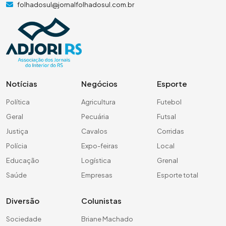
folhadosul@jornalfolhadosul.com.br
Notícias
Negócios
Esporte
Política
Agricultura
Futebol
Geral
Pecuária
Futsal
Justiça
Cavalos
Corridas
Polícia
Expo-feiras
Local
Educação
Logística
Grenal
Saúde
Empresas
Esporte total
Diversão
Colunistas
Sociedade
Briane Machado