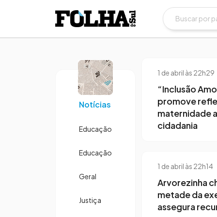
1 de abril às 22h29
“Inclusão Amo
promove refl
Notícias
maternidade a
cidadania
Educação
Educação
1 de abril às 22h14
Geral
Arvorezinha c
metade da ex
Justiça
assegura recu