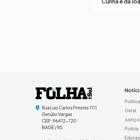
Cunha e da Joã
Page navigation
Notíc
Polític
Rua Luiz Carlos Prestes 1111
Geral
Getúlio Vargas
Justiça
CEP: 96412-720
BAGÉ / RS
Polícia
Educa