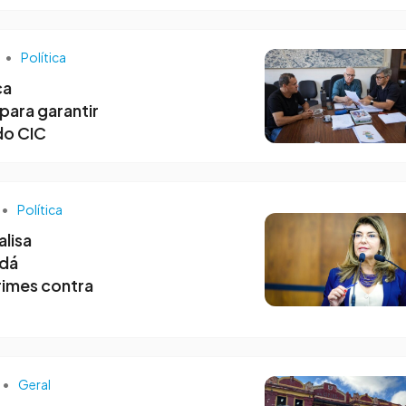
•
Política
ca
para garantir
do CIC
•
Política
lisa
 dá
rimes contra
•
Geral