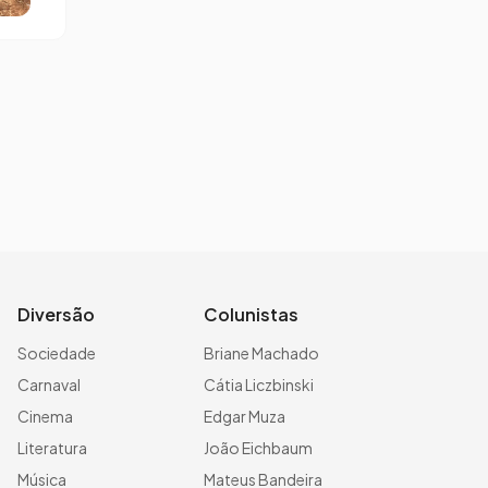
Diversão
Colunistas
Sociedade
Briane Machado
Carnaval
Cátia Liczbinski
Cinema
Edgar Muza
Literatura
João Eichbaum
Música
Mateus Bandeira