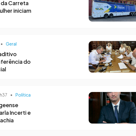
da Carreta
lher iniciam
•
Geral
aditivo
sferência do
ial
0h37
•
Política
ageense
la Incerti e
achia