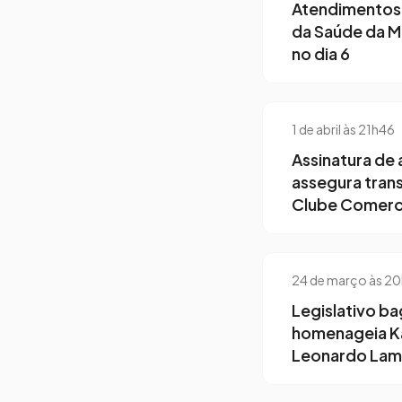
Atendimentos 
da Saúde da Mu
no dia 6
1 de abril às 21h46
Assinatura de 
assegura tran
Clube Comerc
24 de março às 2
Legislativo b
homenageia Kar
Leonardo Lam