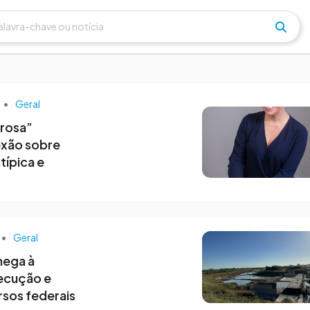
•
Geral
rosa”
exão sobre
típica e
•
Geral
hega à
ecução e
rsos federais