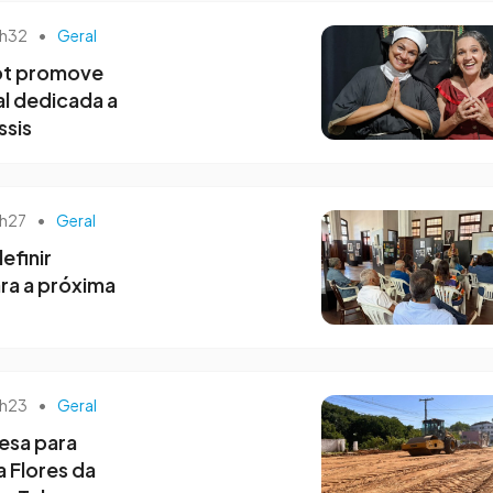
0h32
•
Geral
ot promove
al dedicada a
ssis
0h27
•
Geral
efinir
ra a próxima
0h23
•
Geral
esa para
 Flores da