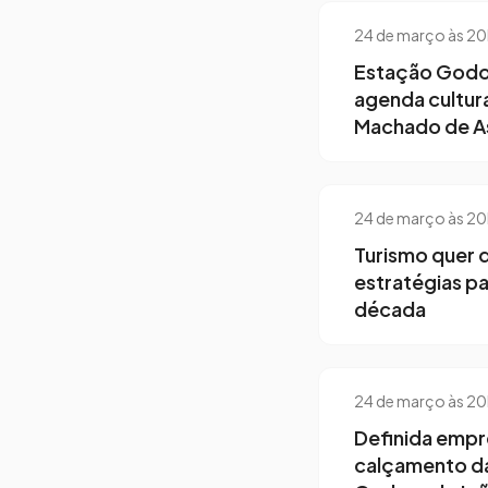
24 de março às 2
Estação God
agenda cultur
Machado de A
24 de março às 2
Turismo quer d
estratégias pa
década
24 de março às 2
Definida empr
calçamento da