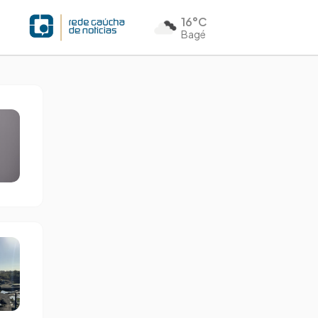
16°C
Bagé