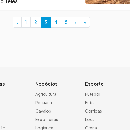
o Teles
Page
Page
Current Page
Page
Page
‹
1
2
3
4
5
›
»
ias
Negócios
Esporte
a
Agricultura
Futebol
Pecuária
Futsal
Cavalos
Corridas
Expo-feiras
Local
ção
Logística
Grenal