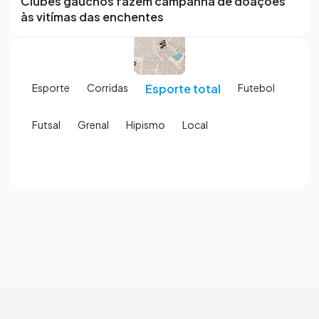
Clubes gaúchos fazem campanha de doações
às vitímas das enchentes
Esporte
Corridas
Esporte total
Futebol
Futsal
Grenal
Hipismo
Local