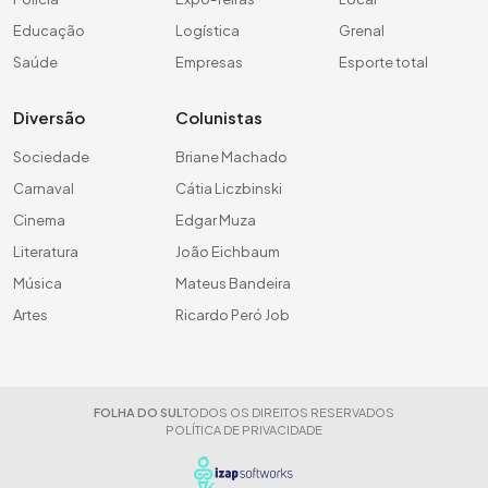
Educação
Logística
Grenal
Saúde
Empresas
Esporte total
Diversão
Colunistas
Sociedade
Briane Machado
Carnaval
Cátia Liczbinski
Cinema
Edgar Muza
Literatura
João Eichbaum
Música
Mateus Bandeira
Artes
Ricardo Peró Job
FOLHA DO SUL
TODOS OS DIREITOS RESERVADOS
POLÍTICA DE PRIVACIDADE