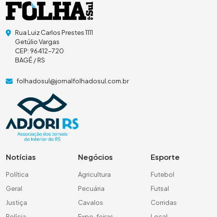
Rua Luiz Carlos Prestes 1111
Getúlio Vargas
CEP: 96412-720
BAGÉ / RS
folhadosul@jornalfolhadosul.com.br
Notícias
Negócios
Esporte
Política
Agricultura
Futebol
Geral
Pecuária
Futsal
Justiça
Cavalos
Corridas
Polícia
Expo-feiras
Local