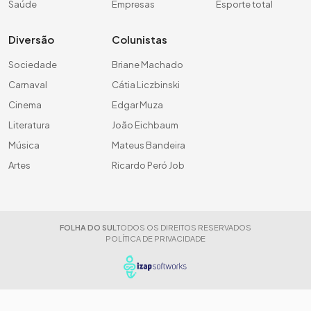
Saúde
Empresas
Esporte total
Diversão
Colunistas
Sociedade
Briane Machado
Carnaval
Cátia Liczbinski
Cinema
Edgar Muza
Literatura
João Eichbaum
Música
Mateus Bandeira
Artes
Ricardo Peró Job
FOLHA DO SUL
TODOS OS DIREITOS RESERVADOS
POLÍTICA DE PRIVACIDADE