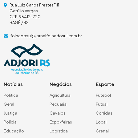
Rua Luiz Carlos Prestes 1111
Getúlio Vargas
CEP: 96412-720
BAGÉ / RS
folhadosul@jornalfolhadosul.com.br
Notícias
Negócios
Esporte
Política
Agricultura
Futebol
Geral
Pecuária
Futsal
Justiça
Cavalos
Corridas
Polícia
Expo-feiras
Local
Educação
Logística
Grenal