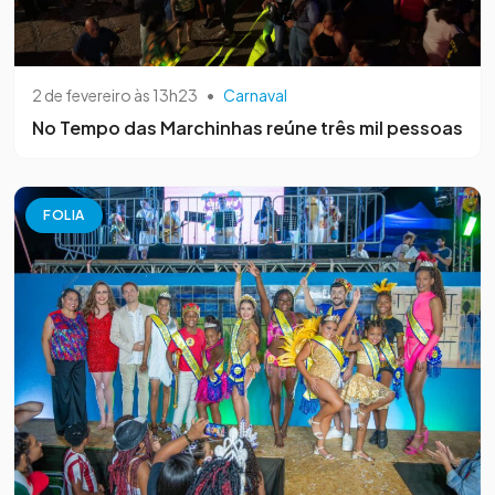
2 de fevereiro às 13h23
•
Carnaval
No Tempo das Marchinhas reúne três mil pessoas
FOLIA