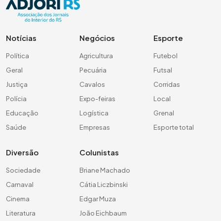
Notícias
Negócios
Esporte
Política
Agricultura
Futebol
Geral
Pecuária
Futsal
Justiça
Cavalos
Corridas
Polícia
Expo-feiras
Local
Educação
Logística
Grenal
Saúde
Empresas
Esporte total
Diversão
Colunistas
Sociedade
Briane Machado
Carnaval
Cátia Liczbinski
Cinema
Edgar Muza
Literatura
João Eichbaum