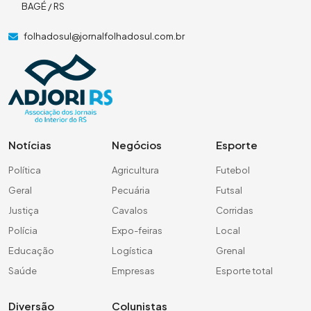
BAGÉ / RS
folhadosul@jornalfolhadosul.com.br
Notícias
Negócios
Esporte
Política
Agricultura
Futebol
Geral
Pecuária
Futsal
Justiça
Cavalos
Corridas
Polícia
Expo-feiras
Local
Educação
Logística
Grenal
Saúde
Empresas
Esporte total
Diversão
Colunistas