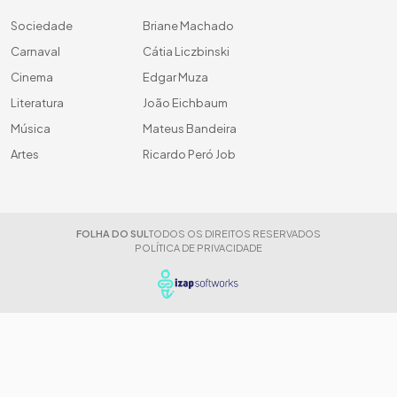
Sociedade
Briane Machado
Carnaval
Cátia Liczbinski
Cinema
Edgar Muza
Literatura
João Eichbaum
Música
Mateus Bandeira
Artes
Ricardo Peró Job
FOLHA DO SUL
TODOS OS DIREITOS RESERVADOS
POLÍTICA DE PRIVACIDADE