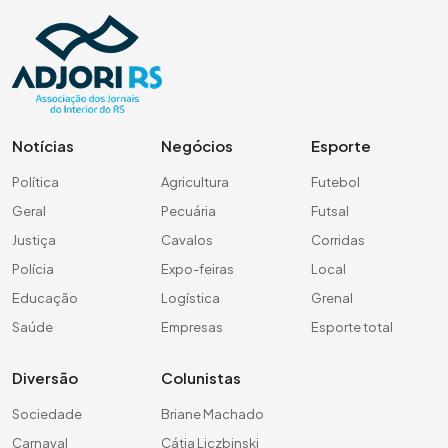
Notícias
Negócios
Esporte
Política
Agricultura
Futebol
Geral
Pecuária
Futsal
Justiça
Cavalos
Corridas
Polícia
Expo-feiras
Local
Educação
Logística
Grenal
Saúde
Empresas
Esporte total
Diversão
Colunistas
Sociedade
Briane Machado
Carnaval
Cátia Liczbinski