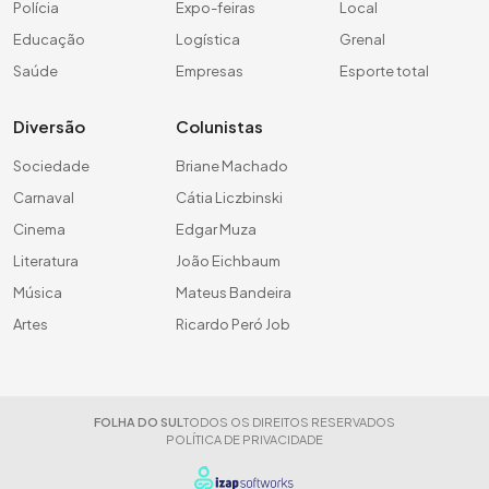
Polícia
Expo-feiras
Local
Educação
Logística
Grenal
Saúde
Empresas
Esporte total
Diversão
Colunistas
Sociedade
Briane Machado
Carnaval
Cátia Liczbinski
Cinema
Edgar Muza
Literatura
João Eichbaum
Música
Mateus Bandeira
Artes
Ricardo Peró Job
FOLHA DO SUL
TODOS OS DIREITOS RESERVADOS
POLÍTICA DE PRIVACIDADE