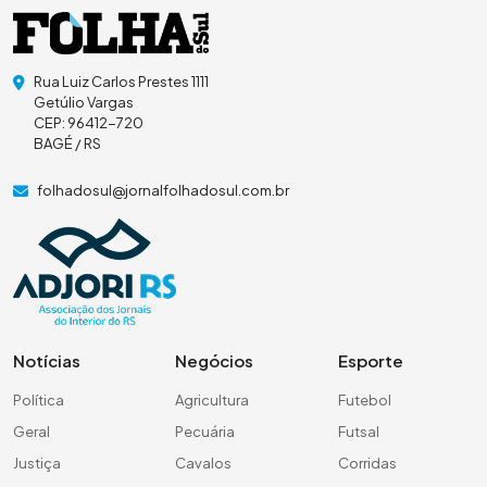
Rua Luiz Carlos Prestes 1111
Getúlio Vargas
CEP: 96412-720
BAGÉ / RS
folhadosul@jornalfolhadosul.com.br
Notícias
Negócios
Esporte
Política
Agricultura
Futebol
Geral
Pecuária
Futsal
Justiça
Cavalos
Corridas