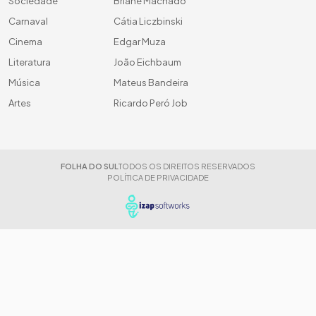
Sociedade
Briane Machado
Carnaval
Cátia Liczbinski
Cinema
Edgar Muza
Literatura
João Eichbaum
Música
Mateus Bandeira
Artes
Ricardo Peró Job
FOLHA DO SUL
TODOS OS DIREITOS RESERVADOS
POLÍTICA DE PRIVACIDADE