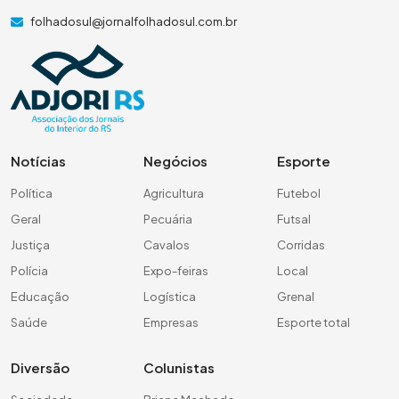
folhadosul@jornalfolhadosul.com.br
Notícias
Negócios
Esporte
Política
Agricultura
Futebol
Geral
Pecuária
Futsal
Justiça
Cavalos
Corridas
Polícia
Expo-feiras
Local
Educação
Logística
Grenal
Saúde
Empresas
Esporte total
Diversão
Colunistas