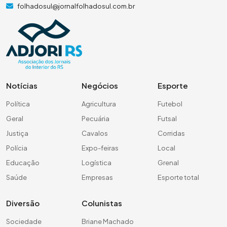
folhadosul@jornalfolhadosul.com.br
Notícias
Negócios
Esporte
Política
Agricultura
Futebol
Geral
Pecuária
Futsal
Justiça
Cavalos
Corridas
Polícia
Expo-feiras
Local
Educação
Logística
Grenal
Saúde
Empresas
Esporte total
Diversão
Colunistas
Sociedade
Briane Machado