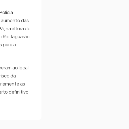
olícia
o aumento das
3, na altura do
o Rio Jaguarão.
s para a
eram ao local
risco da
oriamente as
rto definitivo