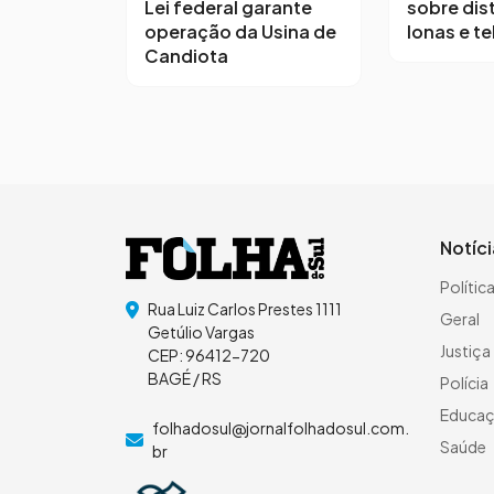
sobre dis
Lei federal garante
lonas e te
operação da Usina de
Candiota
Notíc
Polític
Rua Luiz Carlos Prestes 1111
Geral
Getúlio Vargas
Justiça
CEP: 96412-720
BAGÉ / RS
Polícia
Educa
folhadosul@jornalfolhadosul.com.
Saúde
br