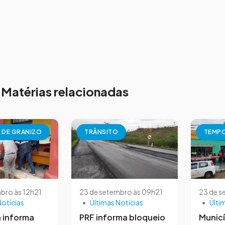
Matérias relacionadas
 DE GRANIZO
TRÂNSITO
TEMPO
bro às 12h21
23 de setembro às 09h21
23 de s
Notícias
•
Últimas Notícias
•
Últi
a informa
PRF informa bloqueio
Municí