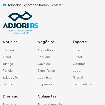
folhadosul@jornalfolhadosul.com.br
Notícias
Negócios
Esporte
Política
Agricultura
Futebol
Geral
Pecuária
Futsal
Justiça
Cavalos
Corridas
Polícia
Expo-feiras
Local
Educação
Logística
Grenal
Saúde
Empresas
Esporte total
Diversão
Colunistas
Sociedade
Briane Machado