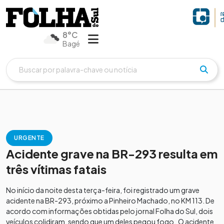
8°C
Bagé
URGENTE
Acidente grave na BR-293 resulta em
três vítimas fatais
No início da noite desta terça-feira, foi registrado um grave
acidente na BR-293, próximo a Pinheiro Machado, no KM 113. De
acordo com informações obtidas pelo jornal Folha do Sul, dois
veículos colidiram, sendo que um deles pegou fogo. O acidente