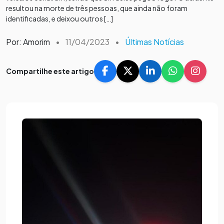
resultou na morte de três pessoas, que ainda não foram
identificadas, e deixou outros […]
Por: Amorim
•
11/04/2023
•
Últimas Notícias
Compartilhe este artigo