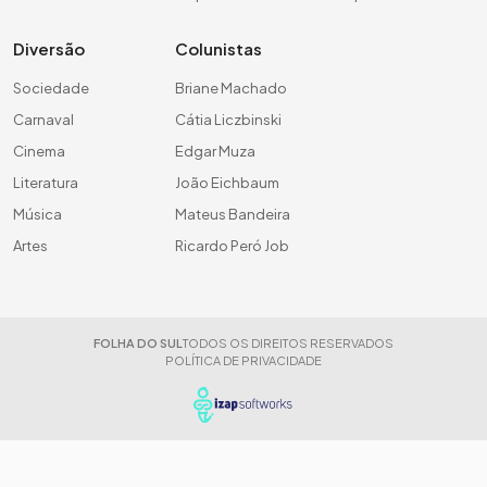
Diversão
Colunistas
Sociedade
Briane Machado
Carnaval
Cátia Liczbinski
Cinema
Edgar Muza
Literatura
João Eichbaum
Música
Mateus Bandeira
Artes
Ricardo Peró Job
FOLHA DO SUL
TODOS OS DIREITOS RESERVADOS
POLÍTICA DE PRIVACIDADE