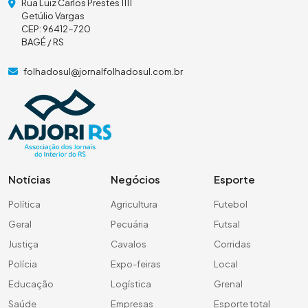
Rua Luiz Carlos Prestes 1111
Getúlio Vargas
CEP: 96412-720
BAGÉ / RS
folhadosul@jornalfolhadosul.com.br
Notícias
Negócios
Esporte
Política
Agricultura
Futebol
Geral
Pecuária
Futsal
Justiça
Cavalos
Corridas
Polícia
Expo-feiras
Local
Educação
Logística
Grenal
Saúde
Empresas
Esporte total