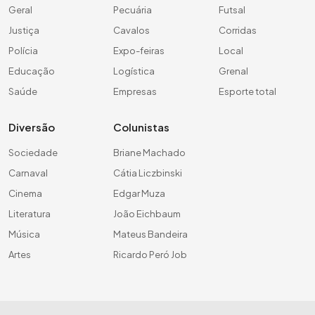
Geral
Pecuária
Futsal
Justiça
Cavalos
Corridas
Polícia
Expo-feiras
Local
Educação
Logística
Grenal
Saúde
Empresas
Esporte total
Diversão
Colunistas
Sociedade
Briane Machado
Carnaval
Cátia Liczbinski
Cinema
Edgar Muza
Literatura
João Eichbaum
Música
Mateus Bandeira
Artes
Ricardo Peró Job