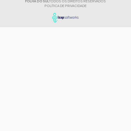
FOLHA DO SUL
TODOS OS DIREITOS RESERVADOS
POLÍTICA DE PRIVACIDADE