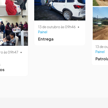
13 de outubro às 09h46
•
Painel
Entrega
13 de o
Painel
ro às 09h47
•
Patro
s
ros