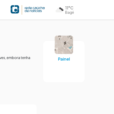
11°C
Bagé
eves, embora tenha
Painel