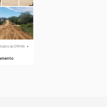
utubro às 09h46
•
lamento