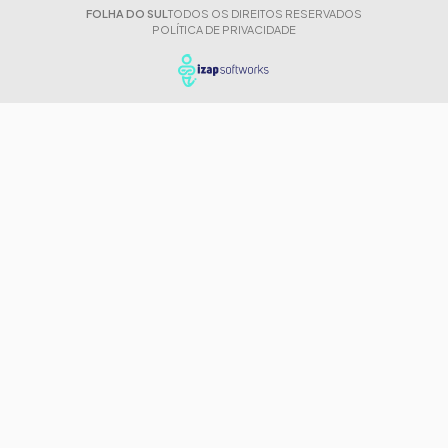
FOLHA DO SUL
TODOS OS DIREITOS RESERVADOS
POLÍTICA DE PRIVACIDADE