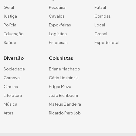
Geral
Pecuária
Futsal
Justiça
Cavalos
Corridas
Polícia
Expo-feiras
Local
Educação
Logística
Grenal
Saúde
Empresas
Esporte total
Diversão
Colunistas
Sociedade
Briane Machado
Carnaval
Cátia Liczbinski
Cinema
Edgar Muza
Literatura
João Eichbaum
Música
Mateus Bandeira
Artes
Ricardo Peró Job