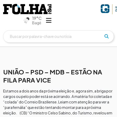
19°C
Bagé
UNIÃO – PSD – MDB – ESTÃO NA
FILA PARA VICE
Estamos a dois anos da próxima eleição e, agora sim, a briga por
cargos ou pelo poder está se acirrando. A matéria foi coletada e
“colada” do Correio Braziliense. Leiam com atenção para ver a
“parafernália” que estão tentando montar para a próxima
eleição. (CB) “O ministro Celso Sabino, do Turismo, revelou em