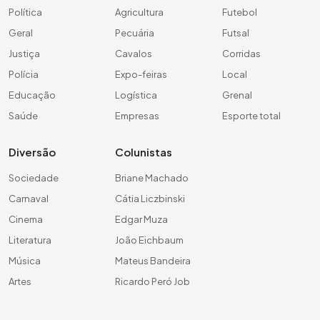
Política
Agricultura
Futebol
Geral
Pecuária
Futsal
Justiça
Cavalos
Corridas
Polícia
Expo-feiras
Local
Educação
Logística
Grenal
Saúde
Empresas
Esporte total
Diversão
Colunistas
Sociedade
Briane Machado
Carnaval
Cátia Liczbinski
Cinema
Edgar Muza
Literatura
João Eichbaum
Música
Mateus Bandeira
Artes
Ricardo Peró Job