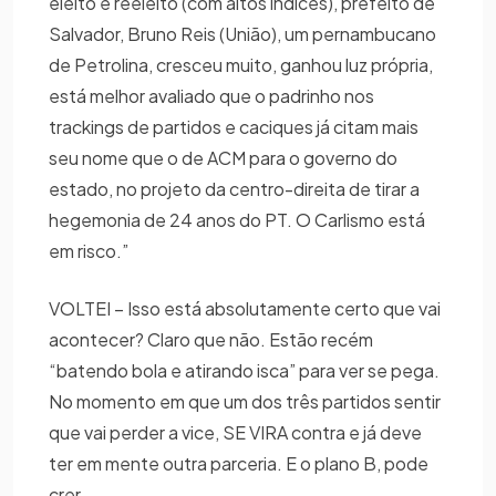
eleito e reeleito (com altos índices), prefeito de
Salvador, Bruno Reis (União), um pernambucano
de Petrolina, cresceu muito, ganhou luz própria,
está melhor avaliado que o padrinho nos
trackings de partidos e caciques já citam mais
seu nome que o de ACM para o governo do
estado, no projeto da centro-direita de tirar a
hegemonia de 24 anos do PT. O Carlismo está
em risco.”
VOLTEI – Isso está absolutamente certo que vai
acontecer? Claro que não. Estão recém
“batendo bola e atirando isca” para ver se pega.
No momento em que um dos três partidos sentir
que vai perder a vice, SE VIRA contra e já deve
ter em mente outra parceria. E o plano B, pode
crer.