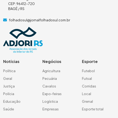
CEP: 96412-720
BAGÉ / RS
folhadosul@jornalfolhadosul.com.br
Notícias
Negócios
Esporte
Política
Agricultura
Futebol
Geral
Pecuária
Futsal
Justiça
Cavalos
Corridas
Polícia
Expo-feiras
Local
Educação
Logística
Grenal
Saúde
Empresas
Esporte total