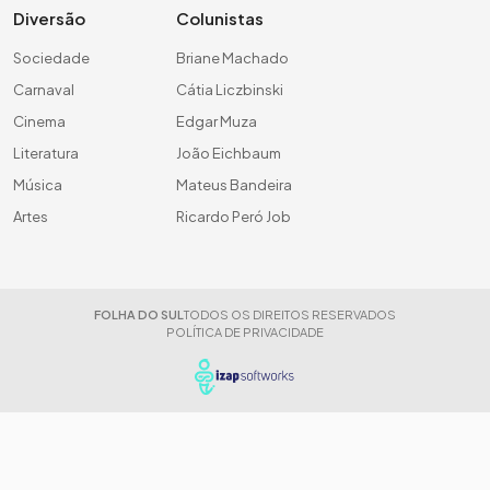
Diversão
Colunistas
Sociedade
Briane Machado
Carnaval
Cátia Liczbinski
Cinema
Edgar Muza
Literatura
João Eichbaum
Música
Mateus Bandeira
Artes
Ricardo Peró Job
FOLHA DO SUL
TODOS OS DIREITOS RESERVADOS
POLÍTICA DE PRIVACIDADE