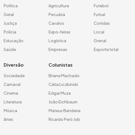
Política
Agricultura
Futebol
Geral
Pecuária
Futsal
Justiça
Cavalos
Corridas
Polícia
Expo-feiras
Local
Educação
Logística
Grenal
Saúde
Empresas
Esporte total
Diversão
Colunistas
Sociedade
Briane Machado
Carnaval
Cátia Liczbinski
Cinema
Edgar Muza
Literatura
João Eichbaum
Música
Mateus Bandeira
Artes
Ricardo Peró Job