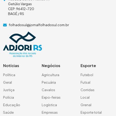
Getúlio Vargas
CEP: 96412-720
BAGÉ / RS
folhadosul@jornalfolhadosul.com.br
Notícias
Negócios
Esporte
Política
Agricultura
Futebol
Geral
Pecuária
Futsal
Justiça
Cavalos
Corridas
Polícia
Expo-feiras
Local
Educação
Logística
Grenal
Saúde
Empresas
Esporte total