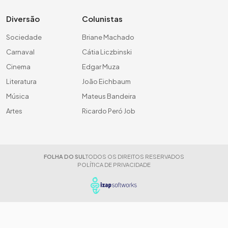
Diversão
Colunistas
Sociedade
Briane Machado
Carnaval
Cátia Liczbinski
Cinema
Edgar Muza
Literatura
João Eichbaum
Música
Mateus Bandeira
Artes
Ricardo Peró Job
FOLHA DO SUL
TODOS OS DIREITOS RESERVADOS
POLÍTICA DE PRIVACIDADE