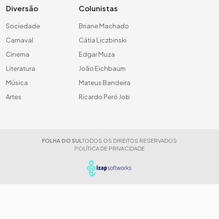
Diversão
Colunistas
Sociedade
Briane Machado
Carnaval
Cátia Liczbinski
Cinema
Edgar Muza
Literatura
João Eichbaum
Música
Mateus Bandeira
Artes
Ricardo Peró Job
FOLHA DO SUL
TODOS OS DIREITOS RESERVADOS
POLÍTICA DE PRIVACIDADE