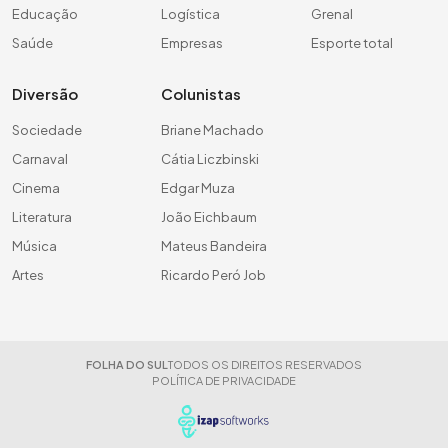
Educação
Logística
Grenal
Saúde
Empresas
Esporte total
Diversão
Colunistas
Sociedade
Briane Machado
Carnaval
Cátia Liczbinski
Cinema
Edgar Muza
Literatura
João Eichbaum
Música
Mateus Bandeira
Artes
Ricardo Peró Job
FOLHA DO SUL
TODOS OS DIREITOS RESERVADOS
POLÍTICA DE PRIVACIDADE