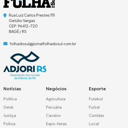
Rua Luiz Carlos Prestes 1111
Getúlio Vargas
CEP: 96412-720
BAGÉ / RS
folhadosul@jornalfolhadosul.com.br
Notícias
Negócios
Esporte
Política
Agricultura
Futebol
Geral
Pecuária
Futsal
Justiça
Cavalos
Corridas
Polícia
Expo-feiras
Local