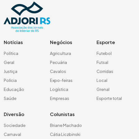
Notícias
Negócios
Esporte
Política
Agricultura
Futebol
Geral
Pecuária
Futsal
Justiça
Cavalos
Corridas
Polícia
Expo-feiras
Local
Educação
Logística
Grenal
Saúde
Empresas
Esporte total
Diversão
Colunistas
Sociedade
Briane Machado
Carnaval
Cátia Liczbinski