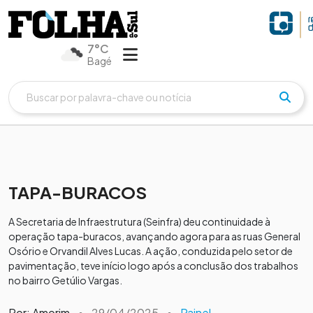
7°C
Bagé
TAPA-BURACOS
A Secretaria de Infraestrutura (Seinfra) deu continuidade à
operação tapa-buracos, avançando agora para as ruas General
Osório e Orvandil Alves Lucas. A ação, conduzida pelo setor de
pavimentação, teve início logo após a conclusão dos trabalhos
no bairro Getúlio Vargas.
Por: Amorim
•
29/04/2025
•
Painel