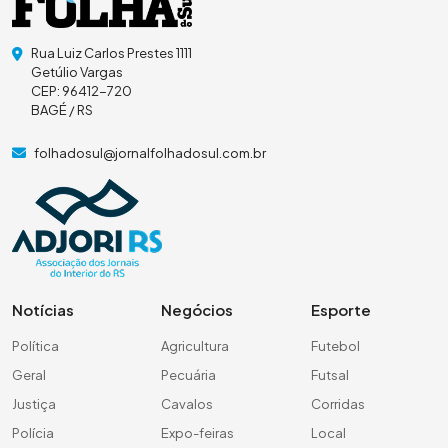
Rua Luiz Carlos Prestes 1111
Getúlio Vargas
CEP: 96412-720
BAGÉ / RS
folhadosul@jornalfolhadosul.com.br
Notícias
Negócios
Esporte
Política
Agricultura
Futebol
Geral
Pecuária
Futsal
Justiça
Cavalos
Corridas
Polícia
Expo-feiras
Local