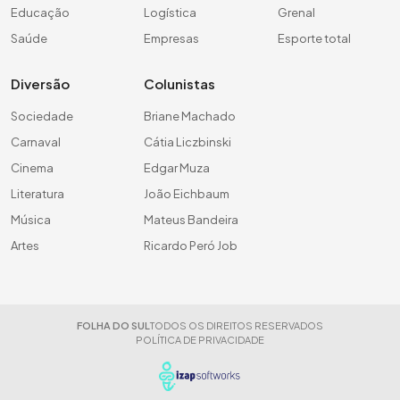
Educação
Logística
Grenal
Saúde
Empresas
Esporte total
Diversão
Colunistas
Sociedade
Briane Machado
Carnaval
Cátia Liczbinski
Cinema
Edgar Muza
Literatura
João Eichbaum
Música
Mateus Bandeira
Artes
Ricardo Peró Job
FOLHA DO SUL
TODOS OS DIREITOS RESERVADOS
POLÍTICA DE PRIVACIDADE