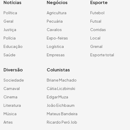
Notícias
Negócios
Esporte
Política
Agricultura
Futebol
Geral
Pecuária
Futsal
Justiça
Cavalos
Corridas
Polícia
Expo-feiras
Local
Educação
Logística
Grenal
Saúde
Empresas
Esporte total
Diversão
Colunistas
Sociedade
Briane Machado
Carnaval
Cátia Liczbinski
Cinema
Edgar Muza
Literatura
João Eichbaum
Música
Mateus Bandeira
Artes
Ricardo Peró Job