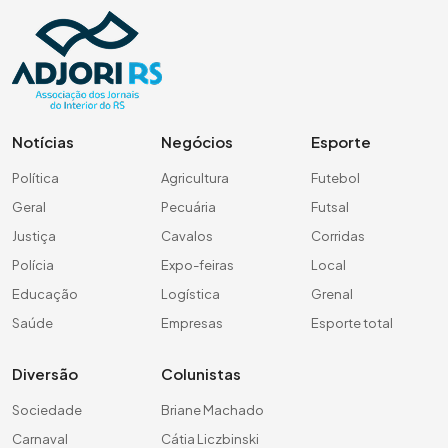
Notícias
Negócios
Esporte
Política
Agricultura
Futebol
Geral
Pecuária
Futsal
Justiça
Cavalos
Corridas
Polícia
Expo-feiras
Local
Educação
Logística
Grenal
Saúde
Empresas
Esporte total
Diversão
Colunistas
Sociedade
Briane Machado
Carnaval
Cátia Liczbinski