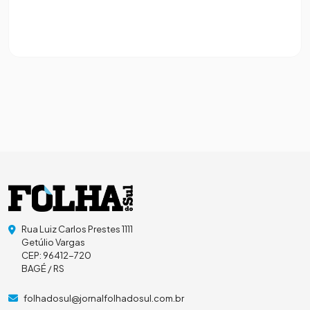
Rua Luiz Carlos Prestes 1111
Getúlio Vargas
CEP: 96412-720
BAGÉ / RS
folhadosul@jornalfolhadosul.com.br