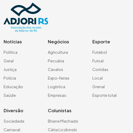
Notícias
Negócios
Esporte
Política
Agricultura
Futebol
Geral
Pecuária
Futsal
Justiça
Cavalos
Corridas
Polícia
Expo-feiras
Local
Educação
Logística
Grenal
Saúde
Empresas
Esporte total
Diversão
Colunistas
Sociedade
Briane Machado
Carnaval
Cátia Liczbinski