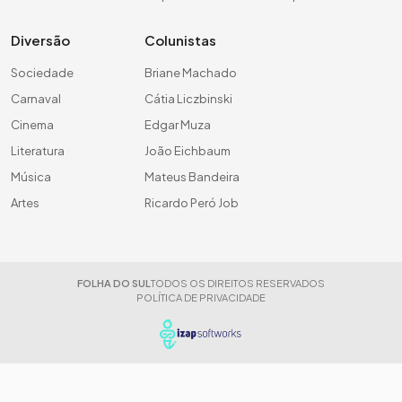
Diversão
Colunistas
Sociedade
Briane Machado
Carnaval
Cátia Liczbinski
Cinema
Edgar Muza
Literatura
João Eichbaum
Música
Mateus Bandeira
Artes
Ricardo Peró Job
FOLHA DO SUL
TODOS OS DIREITOS RESERVADOS
POLÍTICA DE PRIVACIDADE