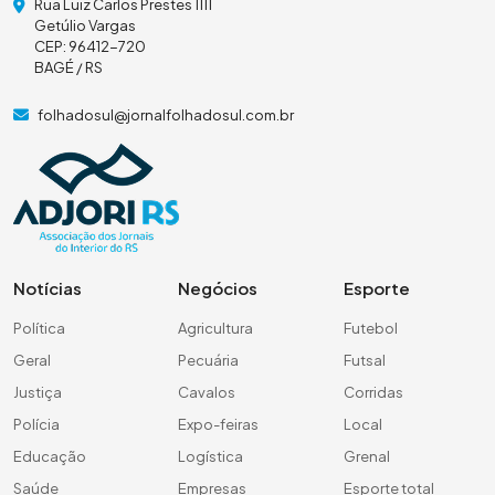
Rua Luiz Carlos Prestes 1111
Getúlio Vargas
CEP: 96412-720
BAGÉ / RS
folhadosul@jornalfolhadosul.com.br
Notícias
Negócios
Esporte
Política
Agricultura
Futebol
Geral
Pecuária
Futsal
Justiça
Cavalos
Corridas
Polícia
Expo-feiras
Local
Educação
Logística
Grenal
Saúde
Empresas
Esporte total