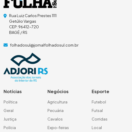
Rua Luiz Carlos Prestes 1111
Getúlio Vargas
CEP: 96412-720
BAGÉ / RS
folhadosul@jornalfolhadosul.com.br
Notícias
Negócios
Esporte
Política
Agricultura
Futebol
Geral
Pecuária
Futsal
Justiça
Cavalos
Corridas
Polícia
Expo-feiras
Local