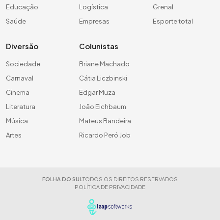
Educação
Logística
Grenal
Saúde
Empresas
Esporte total
Diversão
Colunistas
Sociedade
Briane Machado
Carnaval
Cátia Liczbinski
Cinema
Edgar Muza
Literatura
João Eichbaum
Música
Mateus Bandeira
Artes
Ricardo Peró Job
FOLHA DO SUL
TODOS OS DIREITOS RESERVADOS
POLÍTICA DE PRIVACIDADE