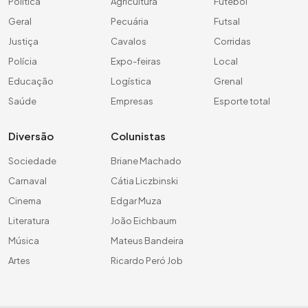
Política
Agricultura
Futebol
Geral
Pecuária
Futsal
Justiça
Cavalos
Corridas
Polícia
Expo-feiras
Local
Educação
Logística
Grenal
Saúde
Empresas
Esporte total
Diversão
Colunistas
Sociedade
Briane Machado
Carnaval
Cátia Liczbinski
Cinema
Edgar Muza
Literatura
João Eichbaum
Música
Mateus Bandeira
Artes
Ricardo Peró Job