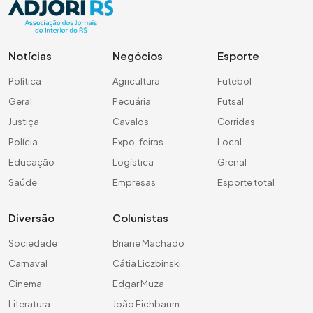
Notícias
Negócios
Esporte
Política
Agricultura
Futebol
Geral
Pecuária
Futsal
Justiça
Cavalos
Corridas
Polícia
Expo-feiras
Local
Educação
Logística
Grenal
Saúde
Empresas
Esporte total
Diversão
Colunistas
Sociedade
Briane Machado
Carnaval
Cátia Liczbinski
Cinema
Edgar Muza
Literatura
João Eichbaum