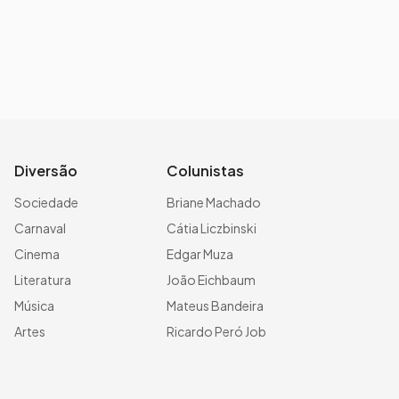
Diversão
Colunistas
Sociedade
Briane Machado
Carnaval
Cátia Liczbinski
Cinema
Edgar Muza
Literatura
João Eichbaum
Música
Mateus Bandeira
Artes
Ricardo Peró Job