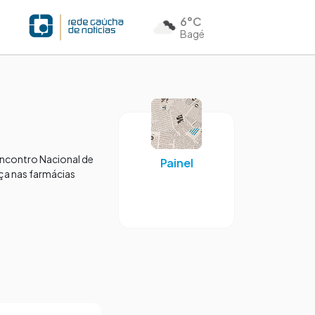
6°C
Bagé
 Encontro Nacional de
Painel
aça nas farmácias