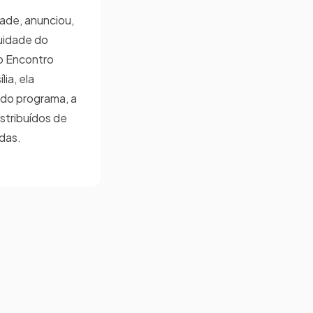
dade, anunciou,
tuidade do
o Encontro
ia, ela
 do programa, a
istribuídos de
adas.