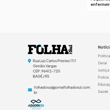
enfermei
Notíc
Polític
Rua Luiz Carlos Prestes 1111
Geral
Getúlio Vargas
Justiça
CEP: 96412-720
BAGÉ / RS
Polícia
Educa
folhadosul@jornalfolhadosul.com.
Saúde
br