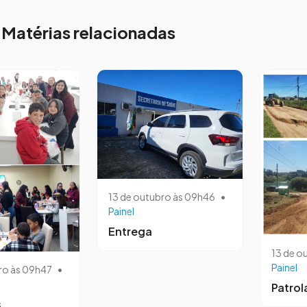
Matérias relacionadas
13 de outubro às 09h46
•
Painel
Entrega
13 de o
Painel
ro às 09h47
•
Patro
s