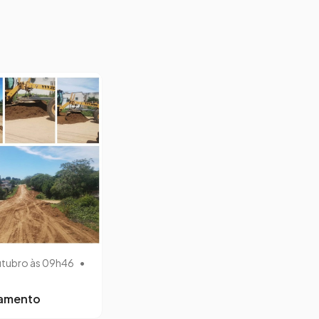
utubro às 09h46
•
lamento