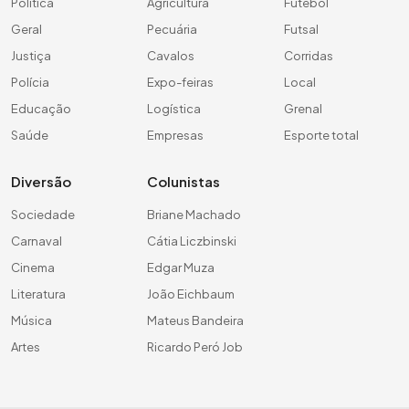
Política
Agricultura
Futebol
Geral
Pecuária
Futsal
Justiça
Cavalos
Corridas
Polícia
Expo-feiras
Local
Educação
Logística
Grenal
Saúde
Empresas
Esporte total
Diversão
Colunistas
Sociedade
Briane Machado
Carnaval
Cátia Liczbinski
Cinema
Edgar Muza
Literatura
João Eichbaum
Música
Mateus Bandeira
Artes
Ricardo Peró Job