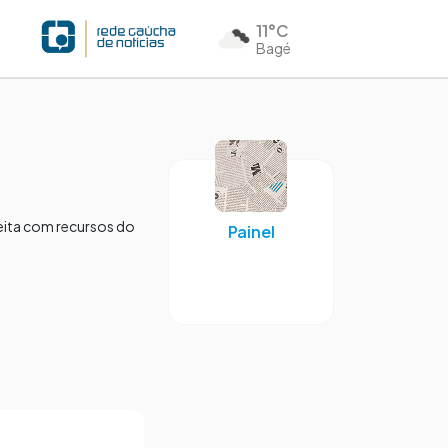
11°C
Bagé
feita com recursos do
Painel