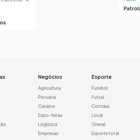
Patro
s
ros
ias
Negócios
Esporte
a
Agricultura
Futebol
Pecuária
Futsal
Cavalos
Corridas
Expo-feiras
Local
ção
Logística
Grenal
Empresas
Esporte total