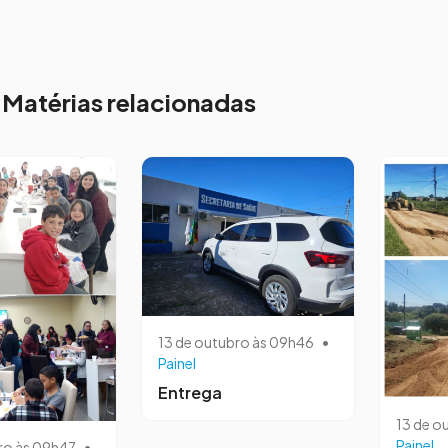
Matérias relacionadas
13 de outubro às 09h46
•
Painel
Entrega
13 de o
Painel
ro às 09h47
•