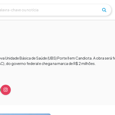
va Unidade Básica de Saúde (UBS) Porte II em Candiota. A obra será 
, do governo federal e chega na marca de R$ 2 milhões.