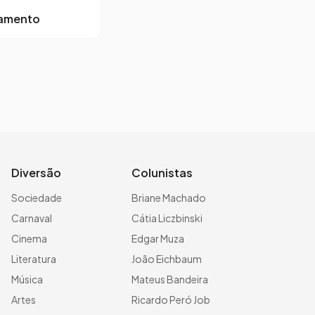
lamento
Diversão
Colunistas
Sociedade
Briane Machado
Carnaval
Cátia Liczbinski
Cinema
Edgar Muza
Literatura
João Eichbaum
Música
Mateus Bandeira
Artes
Ricardo Peró Job