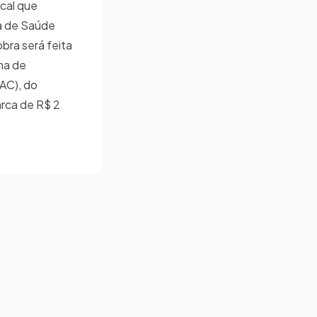
cal que
ca de Saúde
bra será feita
ma de
AC), do
rca de R$ 2