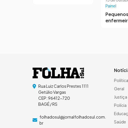
Painel
Pequeno
enfermei
Notíc
Polític
Rua Luiz Carlos Prestes 1111
Geral
Getúlio Vargas
Justiça
CEP: 96412-720
BAGÉ / RS
Polícia
Educa
folhadosul@jornalfolhadosul.com.
Saúde
br