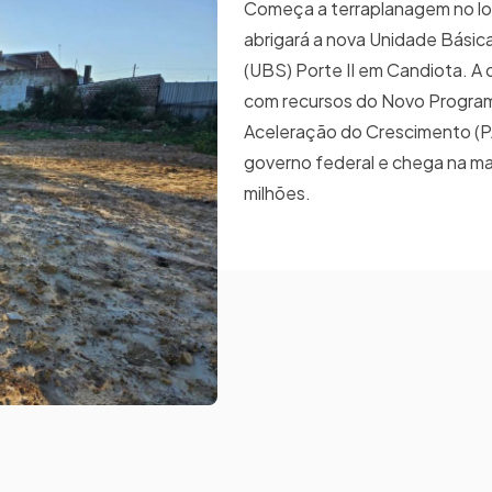
Começa a terraplanagem no lo
abrigará a nova Unidade Bási
(UBS) Porte II em Candiota. A o
com recursos do Novo Progra
Aceleração do Crescimento (P
governo federal e chega na ma
milhões.