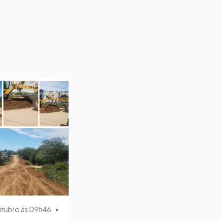
utubro às 09h46
•