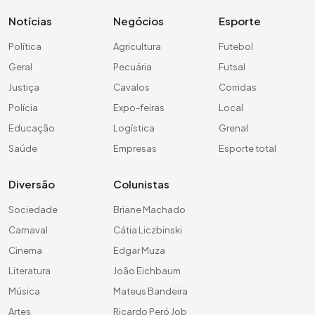
Notícias
Negócios
Esporte
Política
Agricultura
Futebol
Geral
Pecuária
Futsal
Justiça
Cavalos
Corridas
Polícia
Expo-feiras
Local
Educação
Logística
Grenal
Saúde
Empresas
Esporte total
Diversão
Colunistas
Sociedade
Briane Machado
Carnaval
Cátia Liczbinski
Cinema
Edgar Muza
Literatura
João Eichbaum
Música
Mateus Bandeira
Artes
Ricardo Peró Job