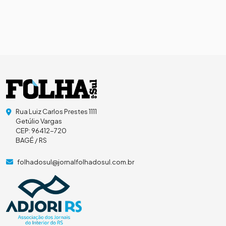
Rua Luiz Carlos Prestes 1111
Getúlio Vargas
CEP: 96412-720
BAGÉ / RS
folhadosul@jornalfolhadosul.com.br