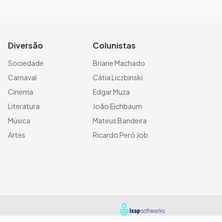
Diversão
Colunistas
Sociedade
Briane Machado
Carnaval
Cátia Liczbinski
Cinema
Edgar Muza
Literatura
João Eichbaum
Música
Mateus Bandeira
Artes
Ricardo Peró Job