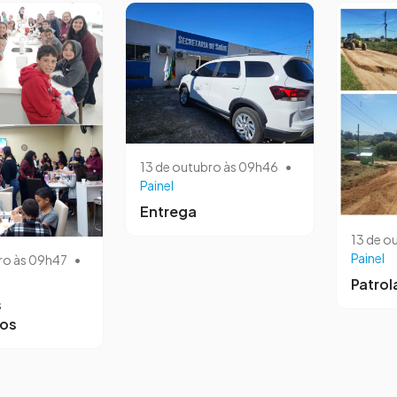
13 de outubro às 09h46
•
Painel
Entrega
13 de o
Painel
ro às 09h47
•
Patro
s
ros