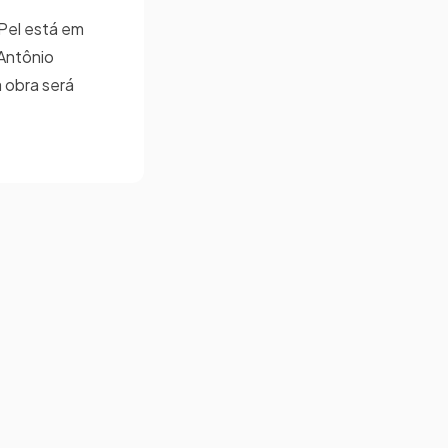
Pel está em
 Antônio
 obra será