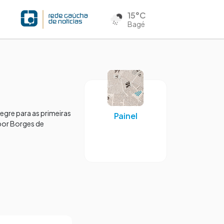
15°C
Bagé
gre para as primeiras
Painel
 por Borges de