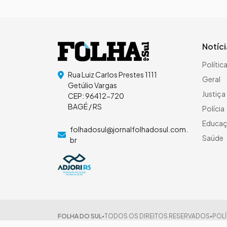
Notíc
Polític
Rua Luiz Carlos Prestes 1111
Geral
Getúlio Vargas
Justiça
CEP: 96412-720
BAGÉ / RS
Polícia
Educa
folhadosul@jornalfolhadosul.com.
Saúde
br
FOLHA DO SUL
TODOS OS DIREITOS RESERVADOS
POLÍ
●
●