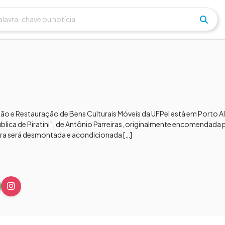
 e Restauração de Bens Culturais Móveis da UFPel está em Porto Ale
lica de Piratini”, de Antônio Parreiras, originalmente encomendada
 obra será desmontada e acondicionada […]