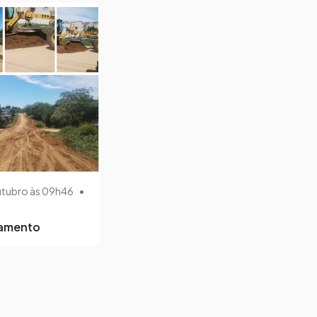
utubro às 09h46
•
lamento