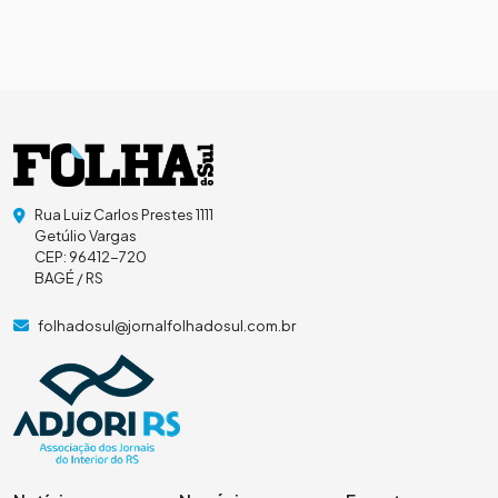
Rua Luiz Carlos Prestes 1111
Getúlio Vargas
CEP: 96412-720
BAGÉ / RS
folhadosul@jornalfolhadosul.com.br