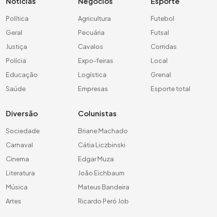
Notícias
Negócios
Esporte
Política
Agricultura
Futebol
Geral
Pecuária
Futsal
Justiça
Cavalos
Corridas
Polícia
Expo-feiras
Local
Educação
Logística
Grenal
Saúde
Empresas
Esporte total
Diversão
Colunistas
Sociedade
Briane Machado
Carnaval
Cátia Liczbinski
Cinema
Edgar Muza
Literatura
João Eichbaum
Música
Mateus Bandeira
Artes
Ricardo Peró Job