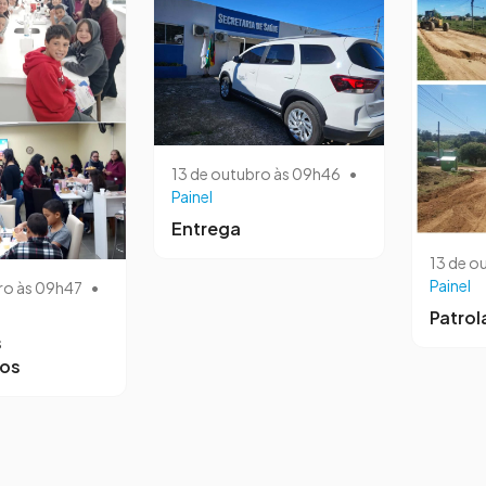
13 de outubro às 09h46
•
Painel
Entrega
13 de o
Painel
ro às 09h47
•
Patro
s
ros