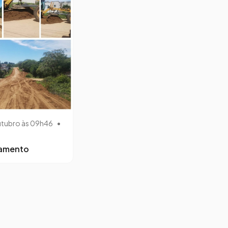
utubro às 09h46
•
lamento