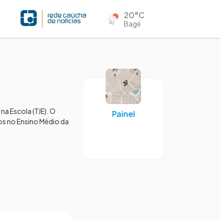
20°C
Bagé
a Escola (TJE). O
Painel
os no Ensino Médio da