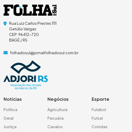
Rua Luiz Carlos Prestes 1111
Getúlio Vargas
CEP: 96412-720
BAGÉ / RS
folhadosul@jornalfolhadosul.com.br
Notícias
Negócios
Esporte
Política
Agricultura
Futebol
Geral
Pecuária
Futsal
Justiça
Cavalos
Corridas