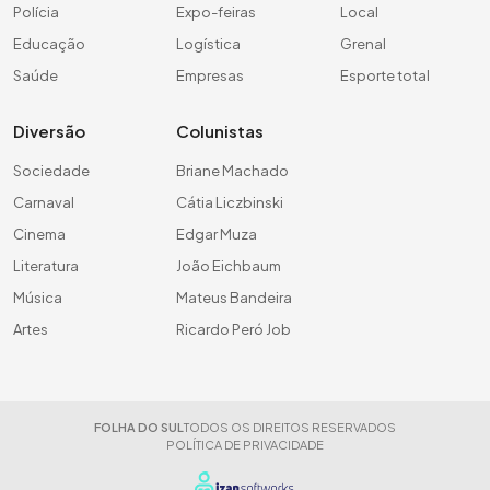
Polícia
Expo-feiras
Local
Educação
Logística
Grenal
Saúde
Empresas
Esporte total
Diversão
Colunistas
Sociedade
Briane Machado
Carnaval
Cátia Liczbinski
Cinema
Edgar Muza
Literatura
João Eichbaum
Música
Mateus Bandeira
Artes
Ricardo Peró Job
FOLHA DO SUL
TODOS OS DIREITOS RESERVADOS
POLÍTICA DE PRIVACIDADE