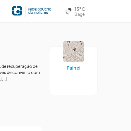
15°C
Bagé
s de recuperação de
Painel
ravés de convênio com
 […]