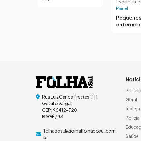
13 de outub
Painel
Pequeno
enfermei
Notíc
Polític
Rua Luiz Carlos Prestes 1111
Geral
Getúlio Vargas
Justiça
CEP: 96412-720
BAGÉ / RS
Polícia
Educa
folhadosul@jornalfolhadosul.com.
Saúde
br