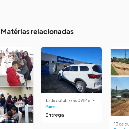
Matérias relacionadas
13 de outubro às 09h46
•
Painel
Entrega
13 de o