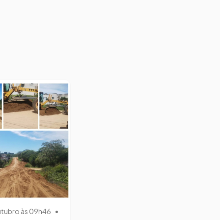
utubro às 09h46
•