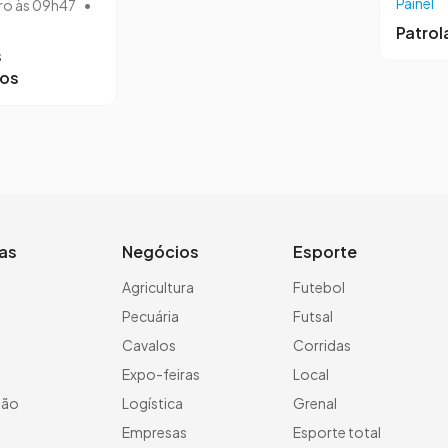
Painel
ro às 09h47
•
Patro
s
ros
ias
Negócios
Esporte
a
Agricultura
Futebol
Pecuária
Futsal
Cavalos
Corridas
Expo-feiras
Local
ção
Logística
Grenal
Empresas
Esporte total