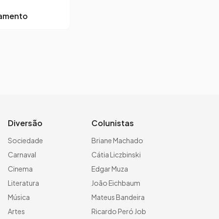
lamento
Diversão
Colunistas
Sociedade
Briane Machado
Carnaval
Cátia Liczbinski
Cinema
Edgar Muza
Literatura
João Eichbaum
Música
Mateus Bandeira
Artes
Ricardo Peró Job