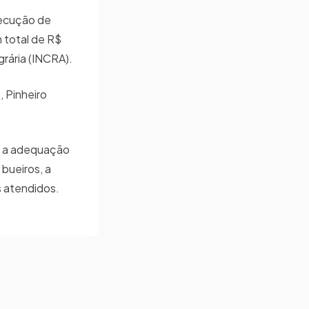
xecução de
 total de R$
rária (INCRA).
, Pinheiro
m a adequação
bueiros, a
s atendidos.