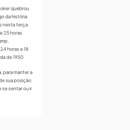
oker quebrou
o da história
 nesta terça.
de 25 horas
ump,
 24 horas e 18
ada de 1950.
, para manter a
 de sua posição
 se sentar ou ir