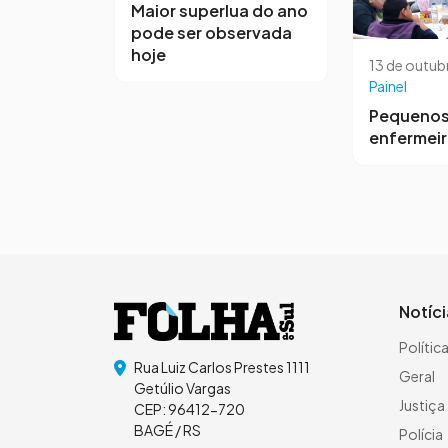
Maior superlua do ano
pode ser observada
hoje
13 de outub
Painel
Pequeno
enfermei
Notíc
Polític
Rua Luiz Carlos Prestes 1111
Geral
Getúlio Vargas
Justiça
CEP: 96412-720
BAGÉ / RS
Polícia