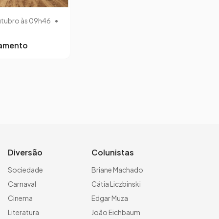
utubro às 09h46
•
lamento
Diversão
Colunistas
Sociedade
Briane Machado
Carnaval
Cátia Liczbinski
Cinema
Edgar Muza
Literatura
João Eichbaum