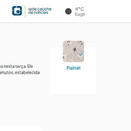
4°C
Bagé
 nesta terça. Ele
Painel
minutos, estabelecida