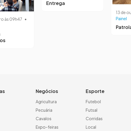
Entrega
13 de o
Painel
ro às 09h47
•
Patro
s
ros
ias
Negócios
Esporte
a
Agricultura
Futebol
Pecuária
Futsal
Cavalos
Corridas
Expo-feiras
Local