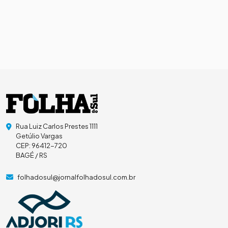
Rua Luiz Carlos Prestes 1111
Getúlio Vargas
CEP: 96412-720
BAGÉ / RS
folhadosul@jornalfolhadosul.com.br