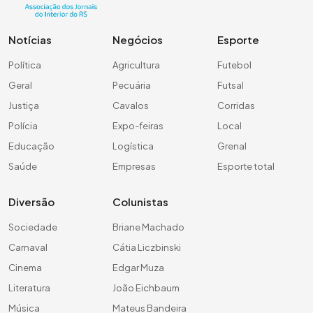
Notícias
Negócios
Esporte
Política
Agricultura
Futebol
Geral
Pecuária
Futsal
Justiça
Cavalos
Corridas
Polícia
Expo-feiras
Local
Educação
Logística
Grenal
Saúde
Empresas
Esporte total
Diversão
Colunistas
Sociedade
Briane Machado
Carnaval
Cátia Liczbinski
Cinema
Edgar Muza
Literatura
João Eichbaum
Música
Mateus Bandeira