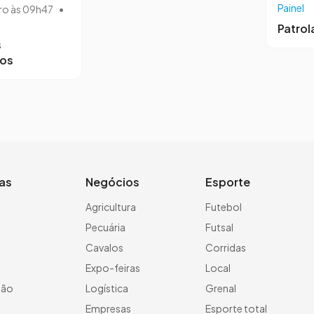
Painel
ro às 09h47
•
Patro
s
ros
ias
Negócios
Esporte
a
Agricultura
Futebol
Pecuária
Futsal
Cavalos
Corridas
Expo-feiras
Local
ção
Logística
Grenal
Empresas
Esporte total