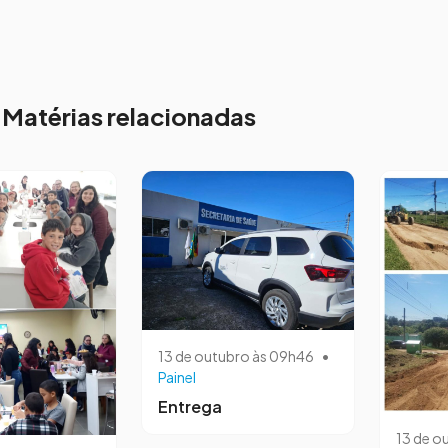
Matérias relacionadas
13 de outubro às 09h46
•
Painel
Entrega
13 de o