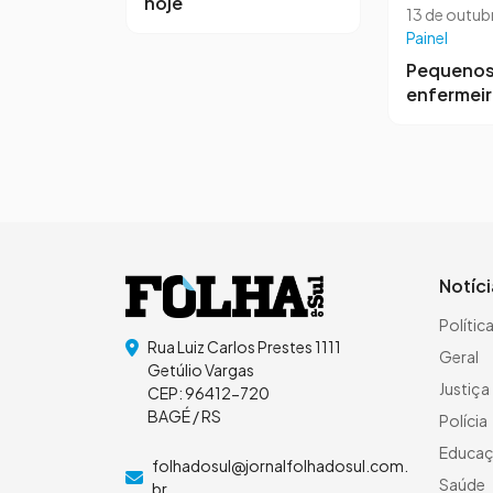
hoje
13 de outub
Painel
Pequeno
enfermei
Notíc
Polític
Rua Luiz Carlos Prestes 1111
Geral
Getúlio Vargas
Justiça
CEP: 96412-720
BAGÉ / RS
Polícia
Educa
folhadosul@jornalfolhadosul.com.
Saúde
br