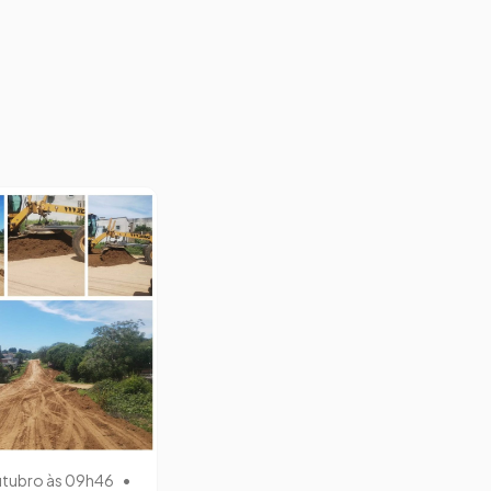
utubro às 09h46
•