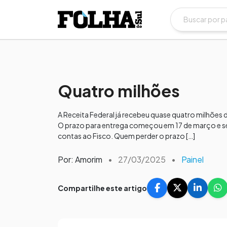
Quatro milhões
A Receita Federal já recebeu quase quatro milhõe
O prazo para entrega começou em 17 de março e se
contas ao Fisco. Quem perder o prazo […]
Por: Amorim
•
27/03/2025
•
Painel
Compartilhe este artigo