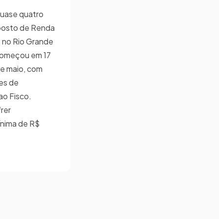
quase quatro
posto de Renda
 no Rio Grande
 começou em 17
de maio, com
es de
ao Fisco.
rer
ínima de R$