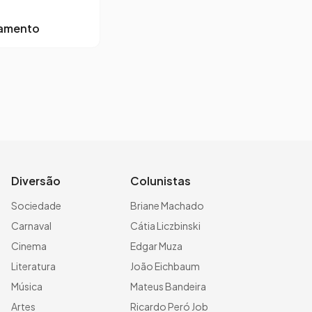
lamento
Diversão
Colunistas
Sociedade
Briane Machado
Carnaval
Cátia Liczbinski
Cinema
Edgar Muza
Literatura
João Eichbaum
Música
Mateus Bandeira
Artes
Ricardo Peró Job