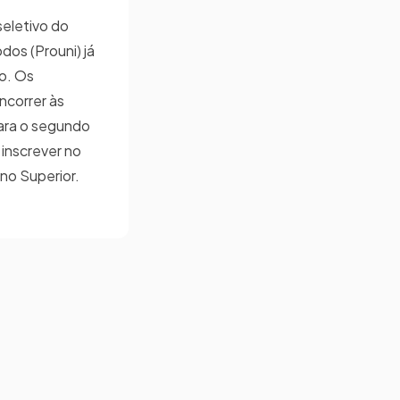
seletivo do
dos (Prouni) já
o. Os
correr às
ara o segundo
inscrever no
ino Superior.