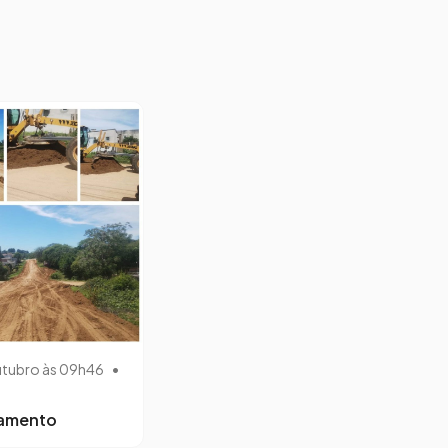
utubro às 09h46
•
lamento