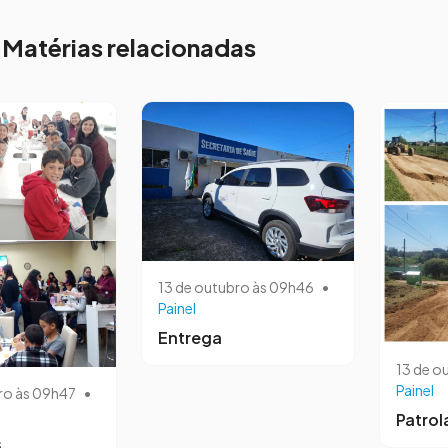
Matérias relacionadas
13 de outubro às 09h46
•
Painel
Entrega
13 de o
Painel
ro às 09h47
•
Patro
s