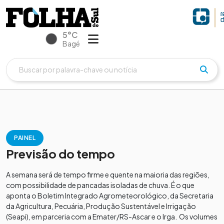
5°C
Bagé
PAINEL
Previsão do tempo
A semana será de tempo firme e quente na maioria das regiões,
com possibilidade de pancadas isoladas de chuva. É o que
aponta o Boletim Integrado Agrometeorológico, da Secretaria
da Agricultura, Pecuária, Produção Sustentável e Irrigação
(Seapi), em parceria com a Emater/RS-Ascar e o Irga. Os volumes