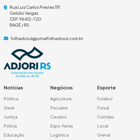
Rua Luiz Carlos Prestes 1111
Getúlio Vargas
CEP: 96412-720
BAGÉ / RS
folhadosul@jornalfolhadosul.com.br
Notícias
Negócios
Esporte
Política
Agricultura
Futebol
Geral
Pecuária
Futsal
Justiça
Cavalos
Corridas
Polícia
Expo-feiras
Local
Educação
Logística
Grenal