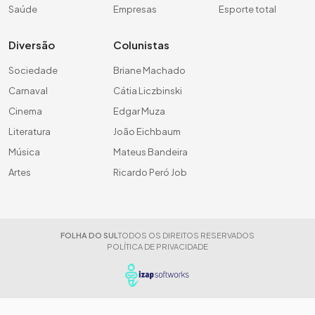
Saúde
Empresas
Esporte total
Diversão
Colunistas
Sociedade
Briane Machado
Carnaval
Cátia Liczbinski
Cinema
Edgar Muza
Literatura
João Eichbaum
Música
Mateus Bandeira
Artes
Ricardo Peró Job
FOLHA DO SUL
TODOS OS DIREITOS RESERVADOS
POLÍTICA DE PRIVACIDADE