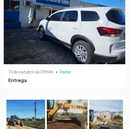
13 de outubro às 09h46
•
Painel
Entrega