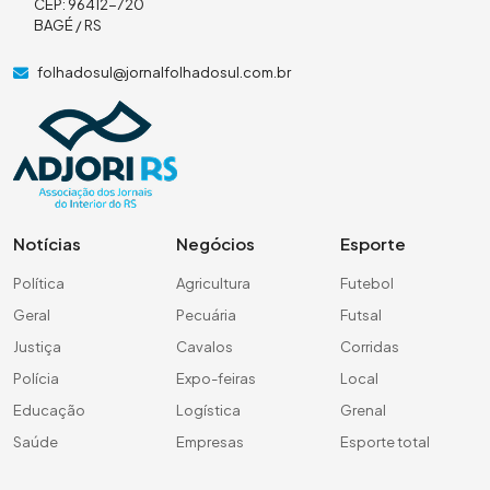
CEP: 96412-720
BAGÉ / RS
folhadosul@jornalfolhadosul.com.br
Notícias
Negócios
Esporte
Política
Agricultura
Futebol
Geral
Pecuária
Futsal
Justiça
Cavalos
Corridas
Polícia
Expo-feiras
Local
Educação
Logística
Grenal
Saúde
Empresas
Esporte total