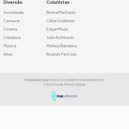
Diversão
Colunistas
Sociedade
Briane Machado
Carnaval
Cátia Liczbinski
Cinema
Edgar Muza
Literatura
João Eichbaum
Música
Mateus Bandeira
Artes
Ricardo Peró Job
FOLHA DO SUL
TODOS OS DIREITOS RESERVADOS
POLÍTICA DE PRIVACIDADE