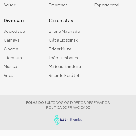
Saúde
Empresas
Esporte total
Diversão
Colunistas
Sociedade
Briane Machado
Carnaval
Cátia Liczbinski
Cinema
Edgar Muza
Literatura
João Eichbaum
Música
Mateus Bandeira
Artes
Ricardo Peró Job
FOLHA DO SUL
TODOS OS DIREITOS RESERVADOS
POLÍTICA DE PRIVACIDADE