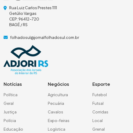
Rua Luiz Carlos Prestes 1111
Getúlio Vargas
CEP: 96412-720
BAGÉ / RS
folhadosul@jornalfolhadosul.com.br
Notícias
Negócios
Esporte
Política
Agricultura
Futebol
Geral
Pecuária
Futsal
Justiça
Cavalos
Corridas
Polícia
Expo-feiras
Local
Educação
Logística
Grenal