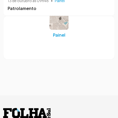
13 de outubro às 09h46
•
Painel
Patrolamento
Painel