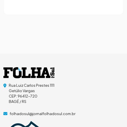
Rua Luiz Carlos Prestes 1111
Getúlio Vargas
CEP: 96412-720
BAGÉ / RS
folhadosul@jornalfolhadosul.com.br