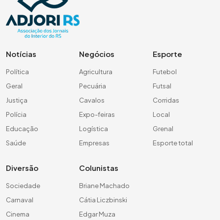
Notícias
Negócios
Esporte
Política
Agricultura
Futebol
Geral
Pecuária
Futsal
Justiça
Cavalos
Corridas
Polícia
Expo-feiras
Local
Educação
Logística
Grenal
Saúde
Empresas
Esporte total
Diversão
Colunistas
Sociedade
Briane Machado
Carnaval
Cátia Liczbinski
Cinema
Edgar Muza