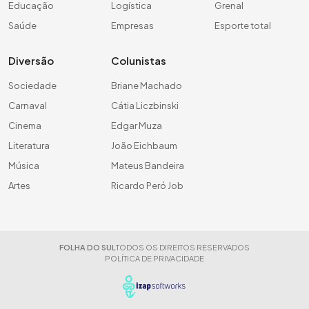
Educação
Logística
Grenal
Saúde
Empresas
Esporte total
Diversão
Colunistas
Sociedade
Briane Machado
Carnaval
Cátia Liczbinski
Cinema
Edgar Muza
Literatura
João Eichbaum
Música
Mateus Bandeira
Artes
Ricardo Peró Job
FOLHA DO SUL
TODOS OS DIREITOS RESERVADOS
POLÍTICA DE PRIVACIDADE