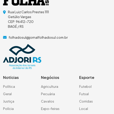
Rua Luiz Carlos Prestes 1111
Getúlio Vargas
CEP: 96412-720
BAGÉ / RS
folhadosul@jornalfolhadosul.com.br
Notícias
Negócios
Esporte
Política
Agricultura
Futebol
Geral
Pecuária
Futsal
Justiça
Cavalos
Corridas
Polícia
Expo-feiras
Local