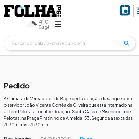
4°C
Bagé
Pedido
A Câmara de Vereadores de Bagé pediu doação de sangue para
o servidor João Vicente Corrêa de Oliveira que está internado na
UTI em Pelotas. Local de doação: Santa Casa de Misericódia de
Pelotas, na Praça Piratinino de Almeida, 53. Segunda a sexta das
7h30min às 17h30min.
Por: Amorim
•
26/05/2025
•
Painel