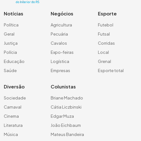
Notícias
Negócios
Esporte
Política
Agricultura
Futebol
Geral
Pecuária
Futsal
Justiça
Cavalos
Corridas
Polícia
Expo-feiras
Local
Educação
Logística
Grenal
Saúde
Empresas
Esporte total
Diversão
Colunistas
Sociedade
Briane Machado
Carnaval
Cátia Liczbinski
Cinema
Edgar Muza
Literatura
João Eichbaum
Música
Mateus Bandeira