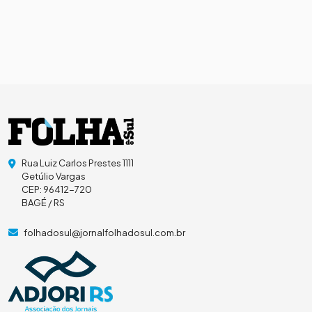
Rua Luiz Carlos Prestes 1111
Getúlio Vargas
CEP: 96412-720
BAGÉ / RS
folhadosul@jornalfolhadosul.com.br